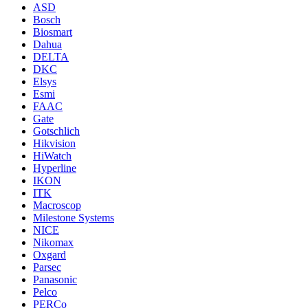
ASD
Bosch
Biosmart
Dahua
DELTA
DKC
Elsys
Esmi
FAAC
Gate
Gotschlich
Hikvision
HiWatch
Hyperline
IKON
ITK
Macroscop
Milestone Systems
NICE
Nikomax
Oxgard
Parsec
Panasonic
Pelco
PERCo