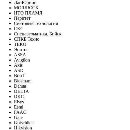
ЛанЮнион
МОЛЛЮСК
НТО ПЛАМЯ
Паритет
Световые Технологии
СКС
Спецавтоматика, Бийск
СПКБ Техно
ТЕКО
Эпотос
ASSA
Avigilon
Axis
ASD
Bosch
Biosmart
Dahua
DELTA
DKC
Elsys
Esmi
FAAC
Gate
Gotschlich
Hikvision