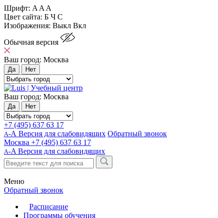
Шрифт:
A
A
A
Цвет сайта:
Б
Ч
С
Изображения:
Выкл
Вкл
Обычная версия
Ваш город:
Москва
Да
Нет
Ваш город:
Москва
Да
Нет
+7 (495) 637 63 17
-А Версия для слабовидящих
Обратный звонок
А
Москва
+7 (495) 637 63 17
-A
Версия для слабовидящих
A
Меню
Обратный звонок
Расписание
Программы обучения