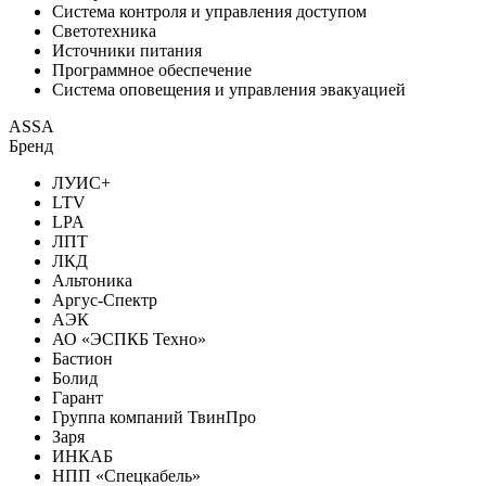
Система контроля и управления доступом
Светотехника
Источники питания
Программное обеспечение
Система оповещения и управления эвакуацией
ASSA
Бренд
ЛУИС+
LTV
LPA
ЛПТ
ЛКД
Альтоника
Аргус-Спектр
АЭК
АО «ЭСПКБ Техно»
Бастион
Болид
Гарант
Группа компаний ТвинПро
Заря
ИНКАБ
НПП «Спецкабель»