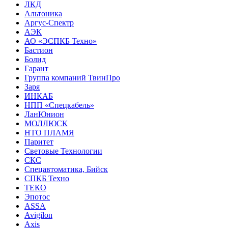
ЛКД
Альтоника
Аргус-Спектр
АЭК
АО «ЭСПКБ Техно»
Бастион
Болид
Гарант
Группа компаний ТвинПро
Заря
ИНКАБ
НПП «Спецкабель»
ЛанЮнион
МОЛЛЮСК
НТО ПЛАМЯ
Паритет
Световые Технологии
СКС
Спецавтоматика, Бийск
СПКБ Техно
ТЕКО
Эпотос
ASSA
Avigilon
Axis