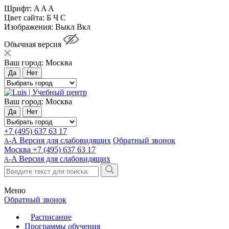
Шрифт:
A
A
A
Цвет сайта:
Б
Ч
С
Изображения:
Выкл
Вкл
Обычная версия
Ваш город:
Москва
Да
Нет
Ваш город:
Москва
Да
Нет
+7 (495) 637 63 17
-А Версия для слабовидящих
Обратный звонок
А
Москва
+7 (495) 637 63 17
-A
Версия для слабовидящих
A
Меню
Обратный звонок
Расписание
Программы обучения