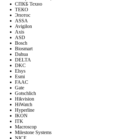
СПКБ Техно
ТЕКО
Эпотос
ASSA
Avigilon
Axis
ASD
Bosch
Biosmart
Dahua
DELTA
DKC
Elsys
Esmi
FAAC
Gate
Gotschlich
Hikvision
HiWatch
Hyperline
IKON
ITK
Macroscop
Milestone Systems
NICE