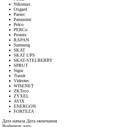
Nikomax
Oxgard
Parsec
Panasonic
Pelco
PERCo
Promix
RAPAN
Samsung
SKAT
SKAT UPS
SKAT-STELBERRY
SPRUT
Sigur
Trassir
Videotec
WISENET
ZKTeco
ZYXEL
AVIX
ENERGON
FORTEZA
Дата начала
Дата окончания
Выберите дату