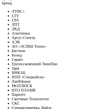
Бренд
ЛУИС+
LTV
LPA
ЛПТ
ЛКД
Альтоника
Аргус-Спектр
АЭК
АО «ЭСПКБ Техно»
Бастион
Болид
Гарант
Группа компаний ТвинПро
Заря
ИНКАБ
НПП «Спецкабель»
ЛанЮнион
МОЛЛЮСК
НТО ПЛАМЯ
Паритет
Световые Технологии
СКС
Спецавтоматика, Бийск