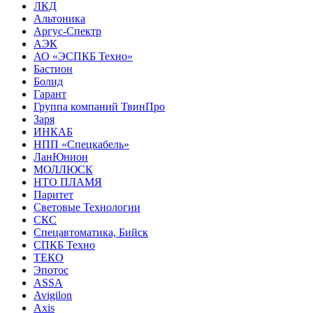
ЛКД
Альтоника
Аргус-Спектр
АЭК
АО «ЭСПКБ Техно»
Бастион
Болид
Гарант
Группа компаний ТвинПро
Заря
ИНКАБ
НПП «Спецкабель»
ЛанЮнион
МОЛЛЮСК
НТО ПЛАМЯ
Паритет
Световые Технологии
СКС
Спецавтоматика, Бийск
СПКБ Техно
ТЕКО
Эпотос
ASSA
Avigilon
Axis