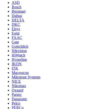
ASD
Bosch
Biosmart
Dahua
DELTA
DKC
Elsys
Esmi
FAAC
Gate
Gotschlich
Hikvision
HiWatch
Hyperline
IKON
ITK
Macroscop
Milestone Systems
NICE
Nikomax
Oxgard
Parsec
Panasonic
Pelco
PERCo