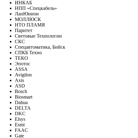
ИНКАБ
НПП «Спецкабель»
ЛанЮнион
МОЛЛЮСК
НТО ПЛАМЯ
Паритет
Световые Технологии
СКС
Спецавтоматика, Бийск
СПКБ Техно
ТЕКО
Эпотос
ASSA
Avigilon
Axis
ASD
Bosch
Biosmart
Dahua
DELTA
DKC
Elsys
Esmi
FAAC
Gate